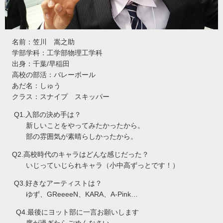
名前：笠川 嵩之助
学部学科：工学部物理工学科
出身：千葉
早稲田
/
高校の部活：バレーボール
あだ名：しゅう
クラス：スナイプ スキッパー
入部の決め手は？
Q1.
新しいことをやってみたかったから。
部の雰囲気が素晴らしかったから。
高校時代のキャラはどんな感じだった？
Q2.
いじっていじられキャラ（小中高ずっとです！）
好きなアーティストは？
Q3.
ゆず、
、
、
GReeeeN
KARA
A-Pink…
最後にヨット部に一言お願いします
Q4.
度が過ぎたらごめんなさい。