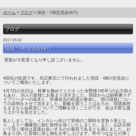
ホーム
ブログ
現役・OB交流会(4/7)
ブログ
2017.05.02
現役・OB交流会(4/7)
更新が大変遅くなり申し訳ございません。
4回生の松原です。先日東京にて行われました現役・OBの交流会に
ついてご報告いたします。

4月7日の当日は、幹事を務めてくださった水野様(H5卒)のお力添え
もあり、16人の皆様にお集まり頂きました。現役からは副将兼スナ
イプリーダーの高木と、学連担当の松原が参加し、部の現状につい
ての説明をさせて頂きました。新艇を買うことはおろか、現状維持
もままならぬ状況についてご理解を頂くことができ、会は大変な盛
り上がりを見せました。

私としましても、インカレへ向けて皆様のご期待を背負う形とな
り、より一層練習に励む覚悟を強くいたしました。また、お話を聞
いて頂く場合は直接お会いするのが最良であるとも感じました。お
集まり頂いた皆様に深く御礼を申し上げます。昨今つながりの薄く