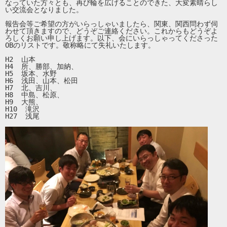
なっていた方々とも、再び輪を広げることのできた、大変素晴らし
い交流会となりました。

報告会等ご希望の方がいらっしゃいましたら、関東、関西問わず伺
わせて頂きますので、どうぞご連絡ください。これからもどうぞよ
ろしくお願い申し上げます。以下、会にいらっしゃってくださった
OBのリストです。敬称略にて失礼いたします。

H2  山本

H4  所、勝部、加納、

H5  坂本、水野

H6  浅田、山本、松田

H7  北、吉川、

H8  中島、松原、

H9  大熊、

H10  滝沢

H27  浅尾
