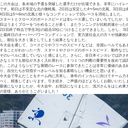
この大会は、各水域の予選を突破した選手だけが出場できる、非常にハイレ
です。初日は不安定な北の微軽風、2日目は安定した4〜5mの北風、3日目は
4日目は5〜6mの北風と様々なコンディションで10レースを消化しました。
スタートとクローズのボートスピードは全レース通していまいちでしたが、1
目はうまくブローをつかめることが多く、またランニングが比較的速かった
2日目終了時点で学生3位の総合10位につけることができました。しかし、3
と最終日のオーバーパワーコンディションで、実力派社会人の方々や強豪校
し、順位を大きく落としてしまう結果となりました。
今大会を通して、コースどりやフリーのスピードなどは、全国レベルでもあ
することがわかった一方、スタートやクローズのボートスピード、動作など
そのレベルに達していないと感じました。さらに、全日本インカレでは許さ
さなミスでも順位が大きく入れ替わり、１つ１つの判断の重要性を改めて認
た。このようなシビアな展開のレースに参加できたことは非常に価値のある
り、自分たちが目指すべきレベルを知る素晴らしい機会だと思います。
今大会で学んだことをチーム内に共有し、来年のインカレに向けてチーム力
べく、精進してまいります。引き続き、ご声援のほどよろしくお願いいたし
最後になりましたが、今大会中、お世話になりました、浅川さんをはじめ東
の皆様、ありがとうございました！