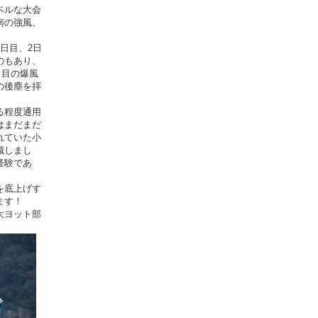
ベルな大会
南の強風、
日目、2日
のもあり、
日目の爆風
の後塵を拝
る程度通用
はまだまだ
れていた小
識しまし
経験であ
を底上げす
ます！
大ヨット部