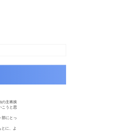
内の主将挨
いこうと思
ト部にとっ
もとに、よ