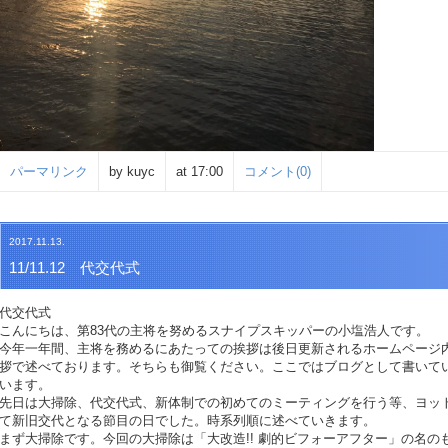
パーマリンク
by kuyc
at 17:00
コメント(0)
2017.11.13.
11/11.12 代交代式
代交代式
こんにちは、第83代の主将を努めるスナイプスキッパーの小塩浩人です。
今年一年間、主将を務めるにあたっての挨拶は後日更新されるホームページ
拶で述べております。そちらも御覧ください。ここではブログとして書いて
います。
先日は大掃除、代交代式、新体制での初めてのミーティングを行う等、ヨッ
て新旧交代となる節目の日でした。時系列順に述べていきます。
まず大掃除です。今回の大掃除は「大改造!! 劇的ビフォーアフター」の名の