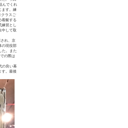
組んでくれ
じます。練
片クラスご
め着艇する
式練習とし
集中して取
催され、京
体の現役部
した。また
いでの際は
代の良い幕
ます。最後