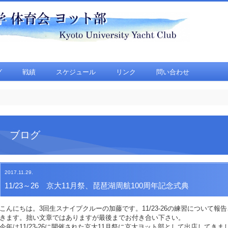
グ
戦績
スケジュール
リンク
問い合わせ
ブログ
2017.11.29.
11/23～26 京大11月祭、琵琶湖周航100周年記念式典
こんにちは。3回生スナイプクルーの加藤です。11/23-26の練習について報
きます。拙い文章ではありますが最後までお付き合い下さい。
今年は11/23-26に開催された京大11月祭に京大ヨット部として出店してきま