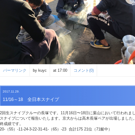
パーマリンク
by kuyc
at 17:00
コメント(0)
2017.11.29.
11/16～18 全日本スナイプ
2回生スナイプクルーの長塚です。11月16日〜18日に葉山において行われま
スナイプについて報告いたします。京大からは高木長塚ペアが出場しました
終成績です。
20-（55）-11-24-3-22-31-41-（65）-23 合計175 21位（71艇中）