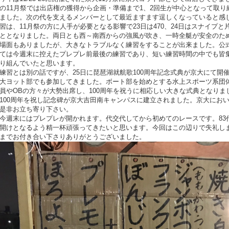
の11月祭では出店権の獲得から企画・準備まで1、2回生が中心となって取り
ました。次の代を支えるメンバーとして最近ますます逞しくなっていると感
習は、11月祭の方に人手が必要となる影響で23日は470、24日はスナイプと
ととなりました。両日とも西～南西からの強風が吹き、一時全艇が安全のた
場面もありましたが、大きなトラブルなく練習をすることが出来ました。公
ては今週末に控えたプレプレ前最後の練習であり、短い練習時間の中でも皆
り組んでいたと思います。
練習とは別の話ですが、25日に琵琶湖就航歌100周年記念式典が京大にて開
大ヨット部でも参加してきました。ボート部を始めとする水上スポーツ系団
員やOBの方々が大勢出席し、100周年を祝うに相応しい大きな式典となりま
100周年を祝し記念碑が京大吉田南キャンパスに建立されました。京大にお
是非お立ち寄り下さい。
今週末にはプレプレが開かれます。代交代してから初めてのレースです。83
開けとなるよう精一杯頑張ってきたいと思います。今回はこの辺りで失礼し
までお付き合い下さりありがとうございました。