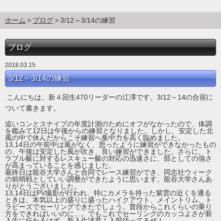
ホーム
ブログ
3/12～3/14の練習
ブログ
2018.03.15
3/12～3/14の練習
こんにちは、新４回生470リーダーの江澤です。3/12～14の合宿に
ついて書きます。
追いコンとスナイプの年度計測のためにオフがなかったので、体調
を鑑みて12日は午後からの練習となりました。しかし、安定した北
風の中で休んだからこそ練習へ集中力を高く臨めました。
13,14日の午前中は風がなく、思ったように練習ができなかったもの
の、午後は安定した風が吹き、良い練習ができました。さらに、ト
ラブル艇に対するレスキュー艇の対応の迅速さに、部としての強さ
が高まっていることを感じました。
最終日は龍谷大学さんと合同でレース練習ができ、同志社ウィーク
の前哨戦としていい調整ができたように思います。龍谷大学さんあ
りがとうございました。
13,14日はPV撮影が行われ、特にカメラを持った紫雲の近くを通る
ときは、本気以上の盛りに盛ったハイクアウト、メイントリム、ト
ラピーズでセーリングできたでしょう。普段からこれくらいの乗り
方をできればいいのに…。でもこれでセーリングのカッコよさが新
入生に伝わるはず。新入生諸君！入部待ってるぜ！