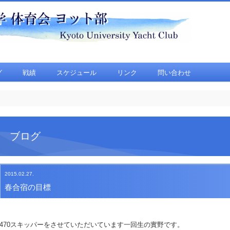
グ
戦績
スケジュール
リンク
問い合わせ
ブログ
2015.02.27.
春合宿の目標
470スキッパーをさせていただいています一回生の實野です。