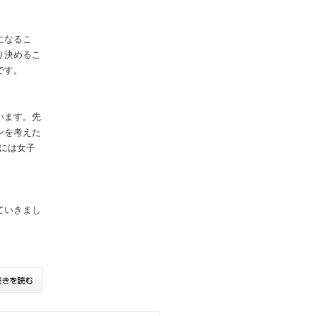
になるこ
り決めるこ
です。
います。先
ンを考えた
には女子
ていきまし