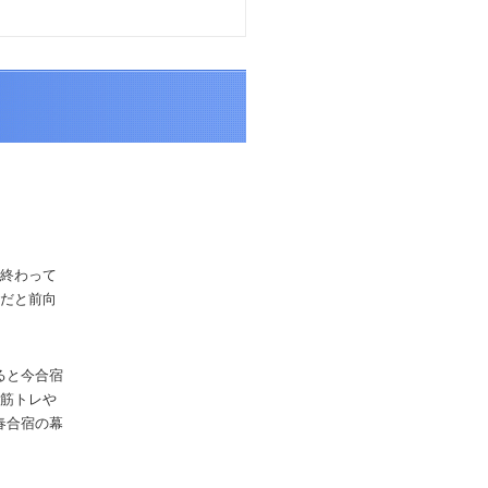
が終わって
会だと前向
ると今合宿
、筋トレや
春合宿の幕