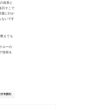
目の改装と
毎日そこで
部屋に行か
らないです
れ教えても
クルーの
グ技術を