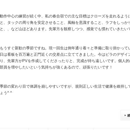
動作中心の練習が続く中、私の春合宿での主な目標はクローズを走れるよう
と、タックの周り角を安定させること、風軸を意識すること、ラフをしっか
と、、など山ほどあります。先輩方を観察しつつ、感覚でも慣れていきたい
もうすぐ新歓の季節ですね。現一回生は例年通り着々と準備に取り掛かって
日は看板を百万遍と正門近くの交差点に立ててきました。今はビラのデザイ
り、先輩方がPVを作成してくださったりと、完成が待ち遠しいです。個人的
部員を増やしたいという気持ちが強くあるので、頑張りたいです！
季節の変わり目で体調を崩しやすいですが、規則正しい生活で健康を維持し
ょう^ ^