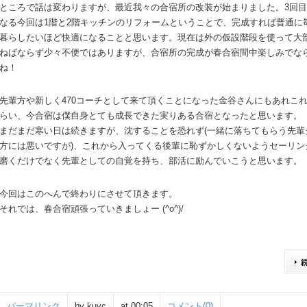
ところで話は変わりますが、最近我々の合宿所の改装が始まりました。3回
なる今回は1階と2階キッチンのリフォームということで、完成すれば普通に
暮らしたいほど快適になることと思います。現在は外の仮設階段を使って大
ねばならず少々不便ではありますが、合宿所の完成が春合宿間中楽しみでな
ね！
先輩方や新しく470コーチとして来て頂くことになった金谷さんにもあれこ
らい、今合宿は僕自身とても成長できた実りある合宿となったと思います。
まだまだ寒い日は続きますが、沈することを恐れず(一緒に落ちてもらう先輩
方には悪いですが)、これから入ってくる後輩に恥ずかしくないようセーリン
磨くだけでなく先輩としての自覚を持ち、部活に励んでいこうと思います。
今回はこのへんで終わりにさせて頂きます。
それでは、春合宿頑張っていきましょー︎ (^o^)/
パーマリンク
by kuyc
at 00:05
コメント(0)