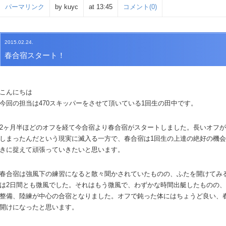
パーマリンク
by kuyc
at 13:45
コメント(0)
2015.02.24.
春合宿スタート！
こんにちは
今回の担当は470スキッパーをさせて頂いている1回生の田中です。
2ヶ月半ほどのオフを経て今合宿より春合宿がスタートしました。長いオフ
しまったんだという現実に滅入る一方で、春合宿は1回生の上達の絶好の機
きに捉えて頑張っていきたいと思います。
春合宿は強風下の練習になると散々聞かされていたものの、ふたを開けてみ
は2日間とも微風でした。それはもう微風で、わずかな時間出艇したものの
整備、陸練が中心の合宿となりました。オフで鈍った体にはちょうど良い、
開けになったと思います。