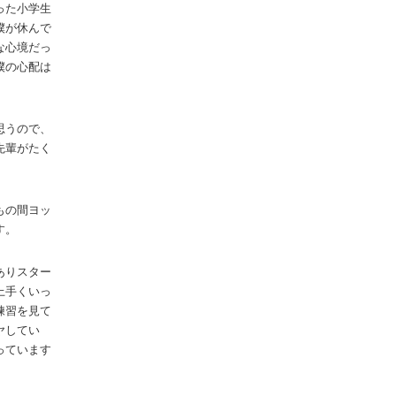
った小学生
僕が休んで
な心境だっ
僕の心配は
思うので、
先輩がたく
もの間ヨッ
す。
ありスター
上手くいっ
練習を見て
ヤしてい
っています