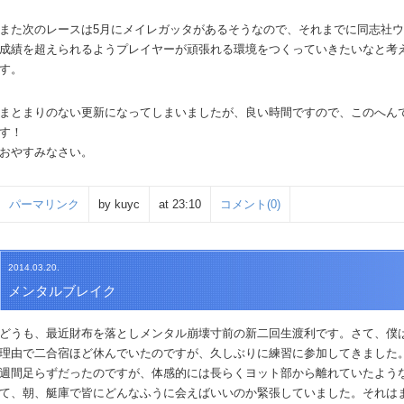
また次のレースは5月にメイレガッタがあるそうなので、それまでに同志社
成績を超えられるようプレイヤーが頑張れる環境をつくっていきたいなと考
す。
まとまりのない更新になってしまいましたが、良い時間ですので、このへん
す！
おやすみなさい。
パーマリンク
by kuyc
at 23:10
コメント(0)
2014.03.20.
メンタルブレイク
どうも、最近財布を落としメンタル崩壊寸前の新二回生渡利です。さて、僕
理由で二合宿ほど休んでいたのですが、久しぶりに練習に参加してきました
週間足らずだったのですが、体感的には長らくヨット部から離れていたよう
て、朝、艇庫で皆にどんなふうに会えばいいのか緊張していました。それは