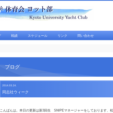
グ
戦績
スケジュール
リンク
問い合わせ
ブログ
2014.03.24.
同志社ウィーク
こんばんは。本日の更新は新3回生 SNIPEマネージャーをしております、