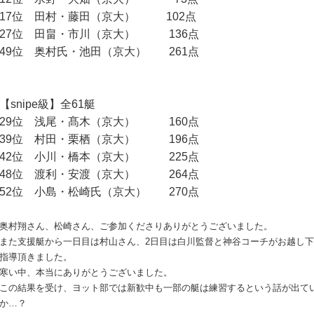
17位 田村・藤田（京大） 102点
27位 田畠・市川（京大） 136点
49位 奥村氏・池田（京大） 261点
【snipe級】全61艇
29位 浅尾・髙木（京大） 160点
39位 村田・栗栖（京大） 196点
42位 小川・橋本（京大） 225点
48位 渡利・安渡（京大） 264点
52位 小島・松崎氏（京大） 270点
奥村翔さん、松崎さん、ご参加くださりありがとうございました。
また支援艇から一日目は村山さん、2日目は白川監督と神谷コーチがお越し
指導頂きました。
寒い中、本当にありがとうございました。
この結果を受け、ヨット部では新歓中も一部の艇は練習するという話が出て
か…？