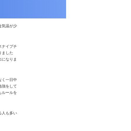
は気温が少
スナイプチ
りました
出になりま
なく一日中
勉強をして
もルールを
る人も多い