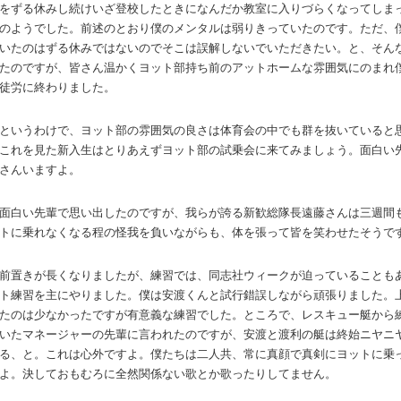
をずる休みし続けいざ登校したときになんだか教室に入りづらくなってしま
のようでした。前述のとおり僕のメンタルは弱りきっていたのです。ただ、
いたのはずる休みではないのでそこは誤解しないでいただきたい。と、そん
たのですが、皆さん温かくヨット部持ち前のアットホームな雰囲気にのまれ
徒労に終わりました。
というわけで、ヨット部の雰囲気の良さは体育会の中でも群を抜いていると
これを見た新入生はとりあえずヨット部の試乗会に来てみましょう。面白い
さんいますよ。
面白い先輩で思い出したのですが、我らが誇る新歓総隊長遠藤さんは三週間
トに乗れなくなる程の怪我を負いながらも、体を張って皆を笑わせたそうで
前置きが長くなりましたが、練習では、同志社ウィークが迫っていることも
ト練習を主にやりました。僕は安渡くんと試行錯誤しながら頑張りました。
たのは少なかったですが有意義な練習でした。ところで、レスキュー艇から
いたマネージャーの先輩に言われたのですが、安渡と渡利の艇は終始ニヤニ
る、と。これは心外ですよ。僕たちは二人共、常に真顔で真剣にヨットに乗
よ。決しておもむろに全然関係ない歌とか歌ったりしてません。