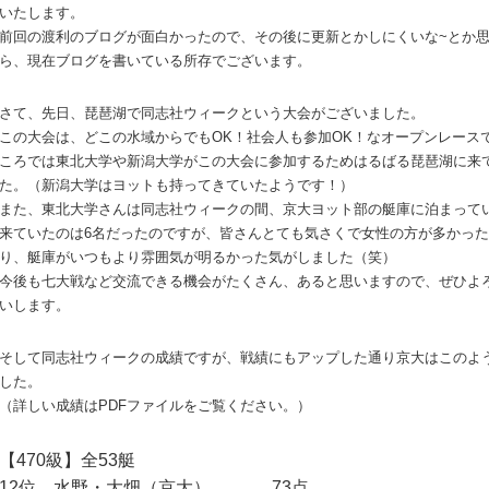
いたします。
前回の渡利のブログが面白かったので、その後に更新とかしにくいな~とか
ら、現在ブログを書いている所存でございます。
さて、先日、琵琶湖で同志社ウィークという大会がございました。
この大会は、どこの水域からでもOK！社会人も参加OK！なオープンレース
ころでは東北大学や新潟大学がこの大会に参加するためはるばる琵琶湖に来
た。（新潟大学はヨットも持ってきていたようです！）
また、東北大学さんは同志社ウィークの間、京大ヨット部の艇庫に泊まって
来ていたのは6名だったのですが、皆さんとても気さくで女性の方が多かっ
り、艇庫がいつもより雰囲気が明るかった気がしました（笑）
今後も七大戦など交流できる機会がたくさん、あると思いますので、ぜひよ
いします。
そして同志社ウィークの成績ですが、戦績にもアップした通り京大はこのよ
した。
（詳しい成績はPDFファイルをご覧ください。）
【470級】全53艇
12位 水野・大畑（京大） 73点