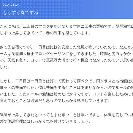
2014.03.14.
もうすぐ春ですね
こんにちは、二回目のブログ更新となります新ニ回生の栗栖です。琵琶湖で
しずつ上昇してきていて、春の到来を感じています。
さて先合宿ですが、一日目は比較的安定した北風が吹いていたので、なんと
ームは琵琶湖大橋までロングセーリングをしてきました！時間と労力はかか
が、天気も良く、ヨットで琵琶湖大橋まで行く機会はなかったのでいい思い
した。
しかし、二日目は一日目とは打って変わって雨ベタで、両クラスとも出艇は
ヨットの整備でした。僕は整備をするところはあまりなかったのでルールの
いました。まだルールの勉強は始めたばかりですが、ヨットを楽しむために
覚えておくことは必須だと思うのでしっかり勉強していきます。
気温が上昇してきたといってもまだ寒いことは寒いですし、体調を崩してい
ので体調管理にはしっかり気を付けていきましょう。