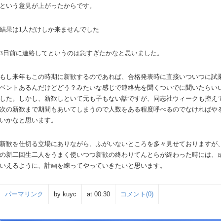
という意見が上がったからです。
結果は
1
人だけしか来ませんでした
3
日前に連絡してというのは急すぎたかなと思いました。
もし来年もこの時期に新歓するのであれば、合格発表時に直接いついつに試
ベントあるんだけどどう？みたいな感じで連絡先を聞くついでに聞いたらい
した。しかし、新歓しといて元も子もない話ですが、同志社ウィークも控え
次の新歓まで期間もあいてしまうので人数をある程度呼べるのでなければや
いかなと思います。
新歓を仕切る立場にありながら、ふがいないところを多々見せておりますが
の新二回生二人をうまく使いつつ新歓の終わりてんとらが終わった時には、
いえるように、計画を練ってやっていきたいと思います。
パーマリンク
by kuyc
at 00:30
コメント(0)