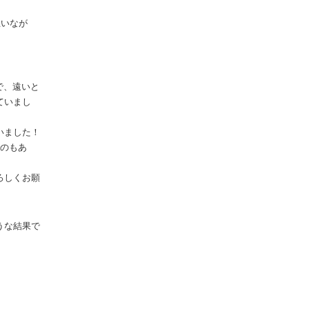
思いなが
で、遠いと
ていまし
いました！
たのもあ
ろしくお願
うな結果で