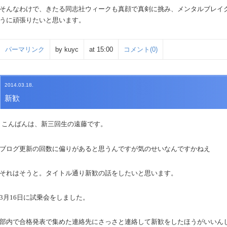
そんなわけで、きたる同志社ウィークも真顔で真剣に挑み、メンタルブレイ
うに頑張りたいと思います。
パーマリンク
by kuyc
at 15:00
コメント(0)
2014.03.18.
新歓
こんばんは、新三回生の遠藤です。
ブログ更新の回数に偏りがあると思うんですが気のせいなんですかねえ
それはそうと。タイトル通り新歓の話をしたいと思います。
3
月
16
日に試乗会をしました。
部内で合格発表で集めた連絡先にさっさと連絡して新歓をしたほうがいいん