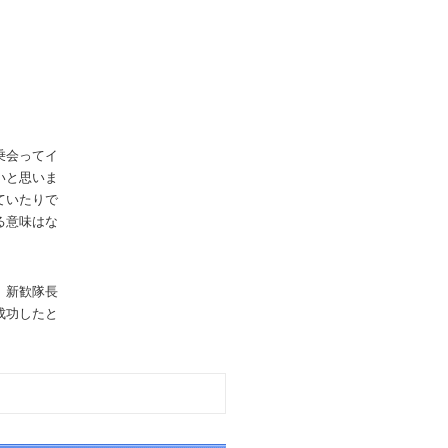
乗会ってイ
いと思いま
ていたりで
る意味はな
、新歓隊長
成功したと