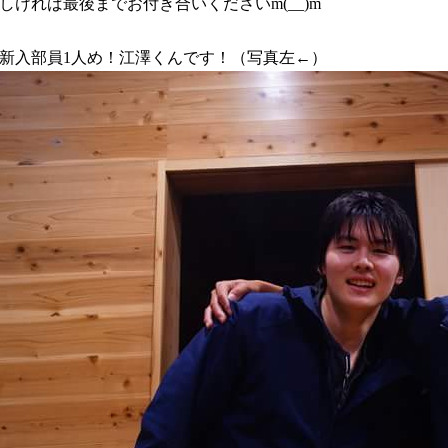
しければ最後までお付き合いください
m(__)m
新入部員
人め！江澤くんです！（写真左←）
1