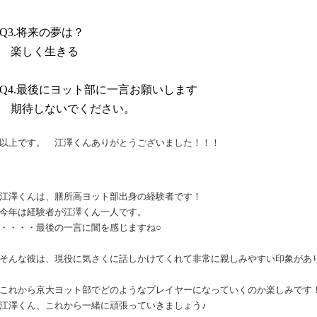
将来の夢は？
Q3.
楽しく生きる
最後にヨット部に一言お願いします
Q4.
期待しないでください。
以上です。 江澤くんありがとうございました！！！
江澤くんは、膳所高ヨット部出身の経験者です！
今年は経験者が江澤くん一人です。
・・・・最後の一言に闇を感じますね○
そんな彼は、現役に気さくに話しかけてくれて非常に親しみやすい印象があ
これから京大ヨット部でどのようなプレイヤーになっていくのか楽しみです
江澤くん、これから一緒に頑張っていきましょう♪