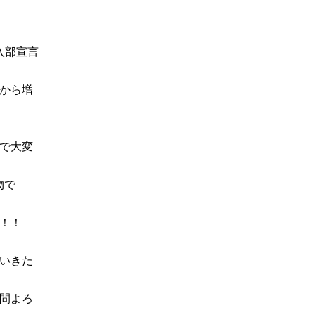
入部宣言
から増
で大変
物で
！！
いきた
間よろ