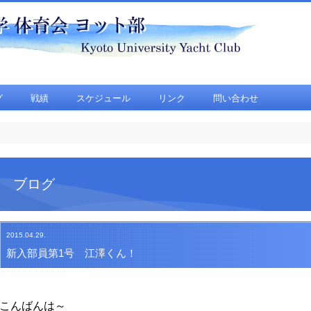
グ
戦績
スケジュール
リンク
問い合わせ
ブログ
2015.04.29.
新入部員第1号 江澤くん！
こんばんは～