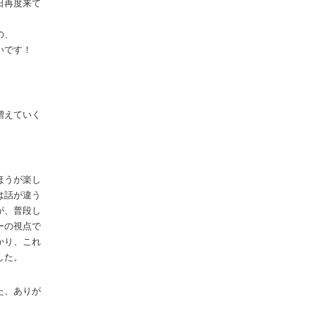
日再度来て
の、
いです！
増えていく
ほうが楽し
は話が違う
が、普段し
ーの視点で
かり、これ
した。
た、ありが