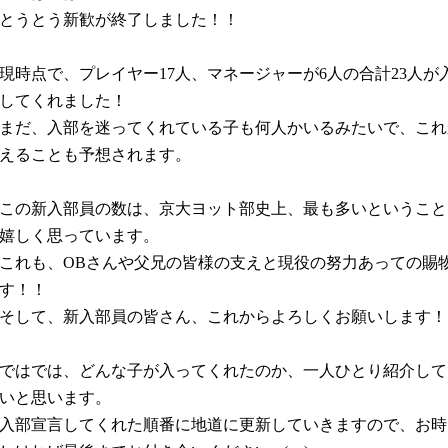
とうとう新歓が終了しました！！
現時点で、プレイヤー
人、マネージャーが
人の合計
人が
17
6
23
してくれました！
まだ、入部を迷ってくれている子も何人かいるみたいで、これ
えることも予想されます。
この新入部員の数は、京大ヨット部史上、最も多いということ
嬉しく思っています。
これも、
さんや父兄の皆様の支えと現役の努力あっての賜
OB
す！！
そして、新入部員の皆さん、これからよろしくお願いします！
ではでは、どんな子が入ってくれたのか、一人ひとり紹介して
いと思います。
入部宣言してくれた順番に地道に更新していきますので、お時