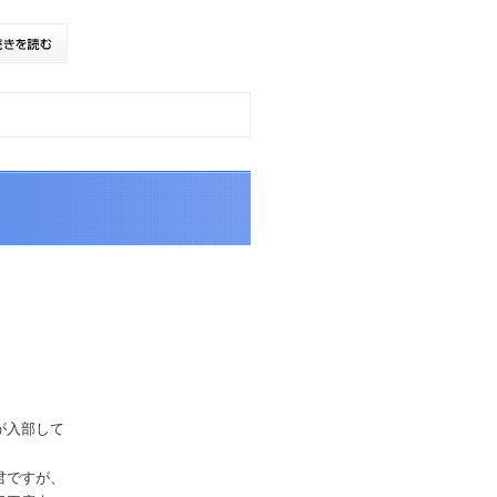
が入部して
君ですが、