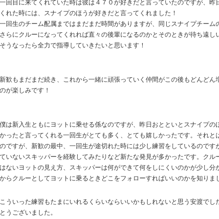
一回目に来てくれていた時は彼は４７０が好きだと言っていたのですが、昨
くれた時には、スナイプのほうが好きだと言ってくれました！
一回生のチーム配属まではまだまだ時間がありますが、同じスナイプチーム
さらにクルーになってくれれば直々の後輩になるのかとそのときが待ち遠し
そうなったら全力で指導していきたいと思います！
新歓もまだまだ続き、これから一緒に頑張っていく仲間がこの後もどんどん
のが楽しみです！
僕は新入生ともにヨットに乗せる係なのですが、昨日おとといとスナイプの
かったと言ってくれる一回生がとても多く、とても嬉しかったです。それと
のですが、新歓の最中、一回生が途切れた時には少し練習をしているのです
ていないスキッパーを経験してみたりなど新たな発見が多かったです。クル
はないヨットの見え方、スキッパーは何ができて何をしにくいのかが少し分
からクルーとしてヨットに乗るときどこをフォローすればいいのかを知りま
こういった練習もたまにいれるくらいならいいかもしれないと思う安渡でし
とうございました。