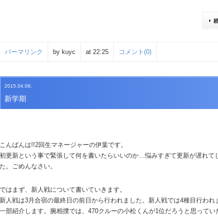
パーマリンク
by kuyc
at 22:25
コメント(0)
2015.04.08.
新学期
こんばんは!!2回生マネージャーの伊葉です。
初更新という事で緊張して何を書いたらいいのか…悩みすぎて更新が遅れて
た。ごめんなさい。
ではまず、新人戦について書いていきます。
新人戦は3月合宿の最終日の前日から行われました。新人戦では4種目行われ
一部紹介します。腕相撲では、470クルーの小松くんが1位だろうと思ってい