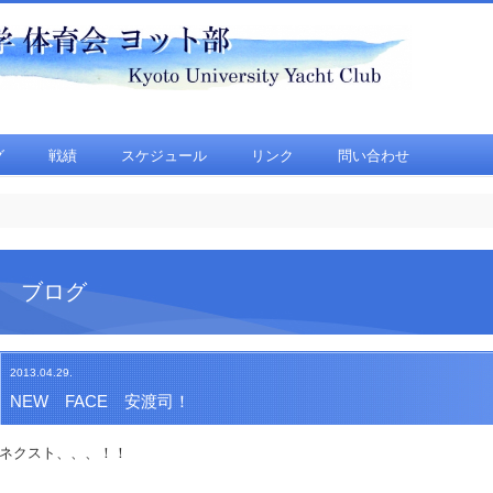
グ
戦績
スケジュール
リンク
問い合わせ
ブログ
2013.04.29.
NEW FACE 安渡司！
ネクスト、、、！！