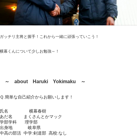
ガッチリ主将と握手！これから一緒に頑張っていこう！
横幕くんについて少しお勉強～！
～ about Haruki Yokimaku ～
Ｑ.簡単な自己紹介からお願いします！
氏名 横幕春樹
あだ名 まくさんとかマック
学部学科 理学部
出身地 岐阜県
中高の部活 中学:剣道部 高校:なし