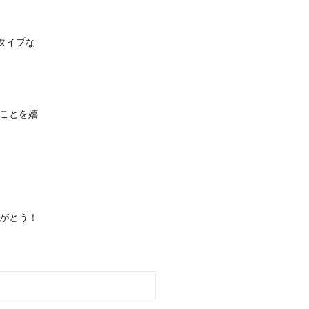
タイプな
ことを嬉
がとう！