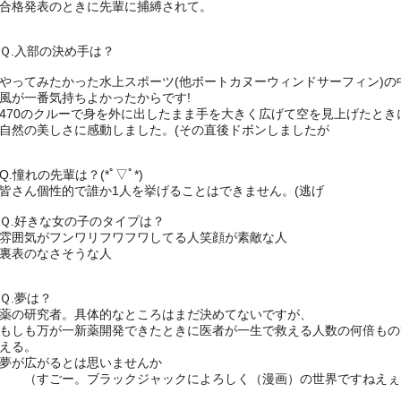
合格発表のときに先輩に捕縛されて。
Ｑ.入部の決め手は？
やってみたかった水上スポーツ(
他ボートカヌーウィンドサーフィン)
の
風が一番気持ちよかったからです!
470のクルーで身を外に出したまま手を大きく広げて空を見上げた
とき
自然の美しさに感動しました。(その直後ドボンしましたが
Q.憧れの先輩は？(*ﾟ▽ﾟ*)
皆さん個性的で誰か1人を挙げることはできません。(逃げ
Ｑ.好きな女の子のタイプは？
雰囲気がフンワリフワフワしてる人笑顔が素敵な人
裏表のなさそうな人
Ｑ.夢は？
薬の研究者。具体的なところはまだ決めてないですが、
もしも万が一新薬開発できたときに医者が一生で救える人数の何倍
もの
える。
夢が広がるとは思いませんか
（すごー。ブラックジャックによろしく（漫画）の世界ですねえぇ