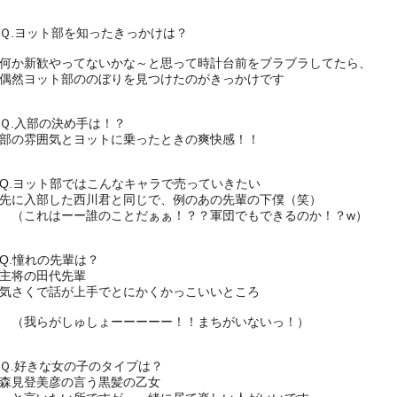
Ｑ.ヨット部を知ったきっかけは？
何か新歓やってないかな～と思って時計台前をブラブラしてたら、
偶然ヨット部ののぼりを見つけたのがきっかけです
Ｑ.入部の決め手は！？
部の雰囲気とヨットに乗ったときの爽快感！！
Q.ヨット部ではこんなキャラで売っていきたい
先に入部した西川君と同じで、例のあの先輩の下僕（笑）
（これはーー誰のことだぁぁ！？？軍団でもできるのか！？w）
Q.憧れの先輩は？
主将の田代先輩
気さくで話が上手でとにかくかっこいいところ
（我らがしゅしょーーーーー！！まちがいないっ！）
Ｑ.好きな女の子のタイプは？
森見登美彦の言う黒髪の乙女