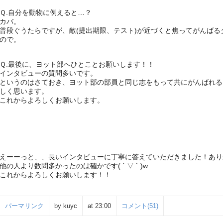
Ｑ.自分を動物に例えると…？
カバ。
普段ぐうたらですが、敵(提出期限、テスト)
が近づくと焦ってがんばる
ので。
Ｑ.最後に、ヨット部へひとことお願いします！！
インタビューの質問多いです。
というのはさておき、
ヨット部の部員と同じ志をもって共にがんばれる
しく思い
ます。
これからよろしくお願いします。
えーーっと、、長いインタビューに丁寧に答えていただきました！あり
他の人より数問多かったのは確かです( ´ ▽ ` )w
これからよろしくお願いします！！
パーマリンク
by kuyc
at 23:00
コメント(51)