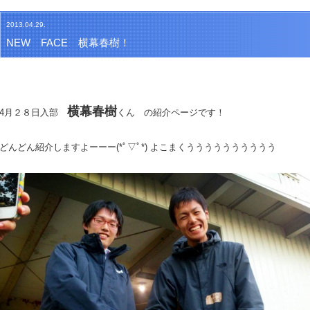
2013.04.29.
NEW FACE 横幕春樹！
横幕春樹
4月２８日入部
くん の紹介ページです！
どんどん紹介しますよーーー(*ﾟ▽ﾟ*) よこまくうううううううううう