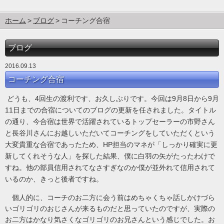
ホーム
ブログ
コーチング合宿
ブログ
2016.09.13
コーチング合宿
どうも、4回生の渡利です、お久しぶりです。今回は9月8日から9月
11日までの合宿についてのブログの更新を任されました。タイトル
の通り、今合宿は世界で活躍されているトップセーラーの市野さん
と長谷川さんにお越しいただいてコーチングをしていただくという
大変貴重な合宿であったため、HP担当のマネが「しっかり確実に更
新してくれそうな人」を探した結果、僕に白羽の矢がたったわけで
すね。他の部員信用されてなさすぎなのか僕が並外れて信用されて
いるのか、きっと後者ですね。
個人的に、コーチのお二方に会う前はめちゃくちゃ話しかけづら
いゴリゴリのおじさんが来るものだと思っていたのですが、実際の
お二方はかなり気さくなゴリゴリのお兄さんという感じでした。
お