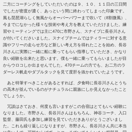
二方にコーチングをしていただいたのは９、１０、１１日の三日間
でしたが密度が濃く、あっという間に終わってしまった印象です。
風も琵琶湖らしく無風からオーバーパワーまで吹いて（8割微風）、
今までになかった様々な技術や考え方を教えていただけました。練
習やミーティングでは主に470に市野さん、スナイプに長谷川さん
が付いてくださいました。スナイプチームではティラーに対する意
識やフリーの走らせ方など新しい考え方を得れたことを始め、長谷
川さんに実際に一緒に船に乗ってもらい指導していただき、かなり
良い経験を出来たと思います。僕も一緒に乗ってもらいましたが目
からウロコしか出ませんでした。470チームの方でも、お二方のラ
ダーレス帆走やダブルタックを見て度肝を抜かれていたようです。
あと特筆すべきことがあるとすれば、夕食時に長谷川さんとうち
の高木が並んでいるのがナチュラルに親族にしか見えなかったこと
でしょうか。
冗談はさておき、何度も言いますがこの合宿はとてもいい経験に
なりました。市野さん、長谷川さんはもちろん、神谷コーチ、入口
監督、藤田氏も参加し練習を見ていただきありがとうございまし
た。これも繰り返しになりますが、市野さん、長谷川さん共に本当