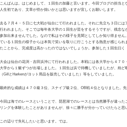
こんばんは。はじめまして、１回生の加藤と言います。今回ブログの担当と
人生初であり、文章が些か拙いかとは思いますが宜しくお願いします。
去る７月４・５日に七大戦が仙台にて行われました。それに先立ち３日には
行われました。そこでは毎年各大学の１回生が芸をするそうですが、残念な
参加出来ませんでした。なので私はその様子を見聞としてしか知り得ません
ている１回生の様子からは本気で笑いを取りに行こうとする熱意が感じられ
たことから、完成度は高かったのではないでしょうか。参加した１回生曰く
大会は仙台の花渕・吉田浜沖にて行われました。本戦には各大学から４７０
大学から１艇ずつが出場しました。１回生は浜で待機していましたが、殆ど
（GillとHarkenがヨット用品を販売していました）等をしていました。
最終的な成績は４７０級３位、スナイプ級２位、OB戦４位となりました。
今回は海でのレースということで、琵琶湖でのレースとは当然勝手が違った
リングを体験したことがありませんが、徐々に勝手が分かっていけたらと思
この辺りで失礼したいと思います。では。