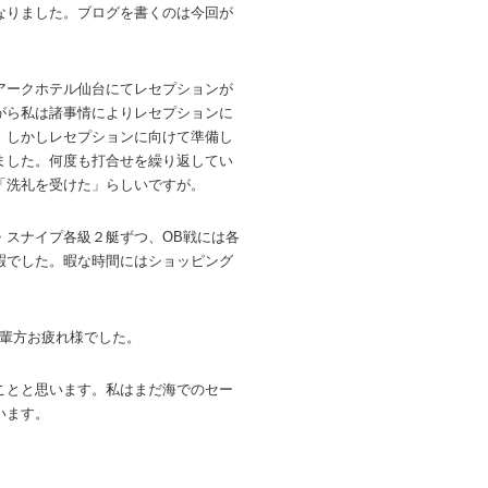
なりました。ブログを書くのは今回が
アークホテル仙台にてレセプションが
がら私は諸事情によりレセプションに
。しかしレセプションに向けて準備し
ました。何度も打合せを繰り返してい
「洗礼を受けた」らしいですが。
・スナイプ各級２艇ずつ、OB戦には各
暇でした。暇な時間にはショッピング
先輩方お疲れ様でした。
ことと思います。私はまだ海でのセー
います。