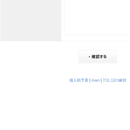
個人戦予選
|
main
|
7/11.12の練習