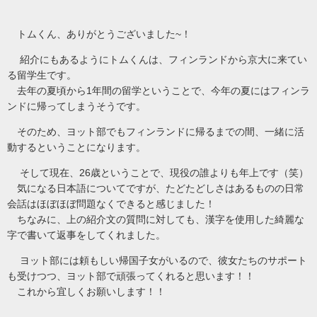
トムくん、ありがとうございました
！
~
紹介にもあるようにトムくんは、フィンランドから京大に来てい
る留学生です。
去年の夏頃から
年間の留学ということで、今年の夏にはフィンラ
1
ンドに帰ってしまうそうです。
そのため、ヨット部でもフィンランドに帰るまでの間、一緒に活
動するということになります。
現在、
歳ということで、現役の誰よりも年上です（笑）
そして
26
気になる日本語についてですが、たどたどしさはあるものの日常
会話はほぼほぼ問題なくできると感じました！
ちなみに、上の紹介文の質問に対しても、漢字を使用した綺麗な
字で書いて返事をしてくれました。
ヨット部には頼もしい帰国子女がいるので、彼女たちのサポート
も受けつつ、ヨット部で頑張ってくれると思います！！
これから宜しくお願いします！！