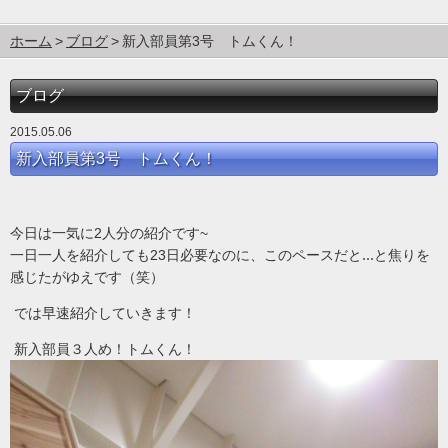
ホーム
ブログ
新入部員第3号 トムくん！
ブログ
2015.05.06
新入部員第3号 トムくん！
今日は一気に
人分の紹介です
2
~
一日一人を紹介しても
日必要なのに、このペースだと…と焦りを
23
感じたがゆえです（笑）
では早速紹介していきます！
新入部員３人め！トムくん！